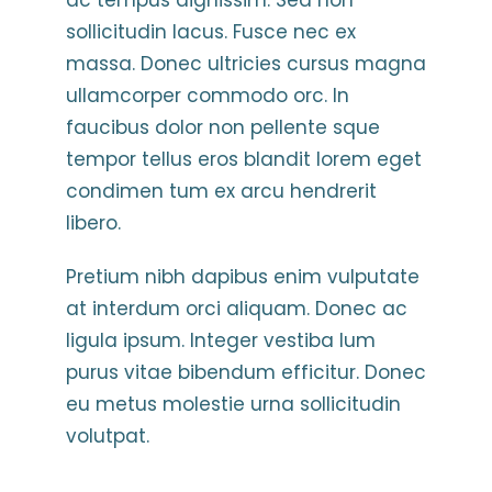
ac tempus dignissim. Sed non
HELPFUL LINKS
sollicitudin lacus. Fusce nec ex
massa. Donec ultricies cursus magna
ullamcorper commodo orc. In
faucibus dolor non pellente sque
tempor tellus eros blandit lorem eget
condimen tum ex arcu hendrerit
libero.
Pretium nibh dapibus enim vulputate
at interdum orci aliquam. Donec ac
ligula ipsum. Integer vestiba lum
purus vitae bibendum efficitur. Donec
eu metus molestie urna sollicitudin
volutpat.