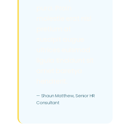
pura. Proin
molestie erat nisi
pretium at
suscipit augue
ultrices euismod
ligula tincidunt sit
amet baretya
hendrerit.
— Shaun Matthew, Senior HR
Consultant