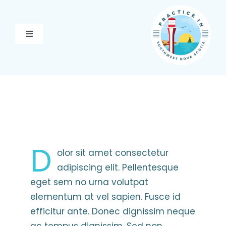
Skip
to
content
Toggle
Navigation
PRACTICE HERE
PATHWAY TO PRACTICE
EXPLORE YARMOUTH &
AREA
D
olor sit amet consectetur
ABOUT US
adipiscing elit. Pellentesque
eget sem no urna volutpat
CONTACT US
elementum at vel sapien. Fusce id
efficitur ante. Donec dignissim neque