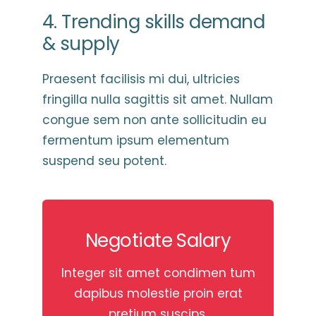
4. Trending skills demand
& supply
Praesent facilisis mi dui, ultricies
fringilla nulla sagittis sit amet. Nullam
congue sem non ante sollicitudin eu
fermentum ipsum elementum
suspend seu potent.
Negotiate Salary
negotiate salary
Integer sit amet condimen tum
dapibus molestie proin erat
pretium suscips.
Your Content Goes Here