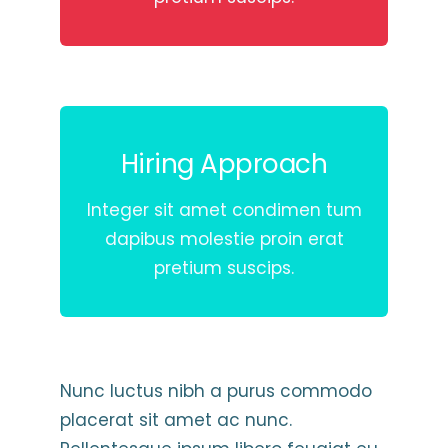
Hiring Approach
hiring approach
Integer sit amet condimen tum
dapibus molestie proin erat
pretium suscips.
Your Content Goes Here
Nunc luctus nibh a purus commodo
placerat sit amet ac nunc.